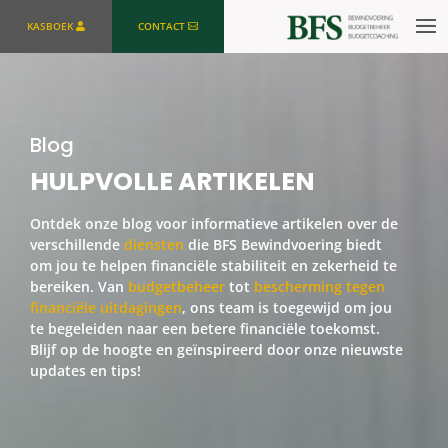
KASBOEK
CONTACT
Blog
HULPVOLLE ARTIKELEN
Ontdek onze blog voor informatieve artikelen over de
verschillende
diensten
die BFS Bewindvoering biedt
om jou te helpen financiële stabiliteit en zekerheid te
bereiken. Van
budgetbeheer
tot
bescherming tegen
financiële uitdagingen
, ons team is toegewijd om jou
te begeleiden naar een betere financiële toekomst.
Blijf op de hoogte en geïnspireerd door onze nieuwste
updates en tips!