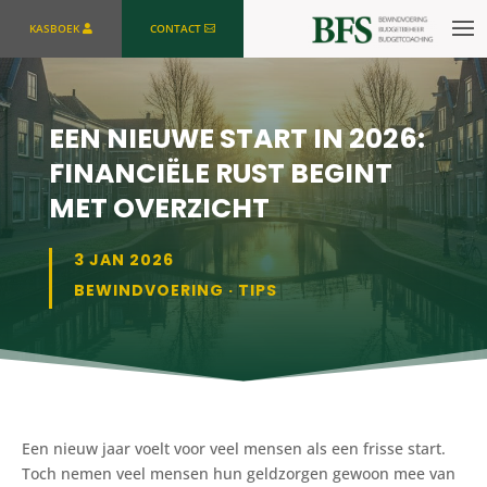
KASBOEK
CONTACT
EEN NIEUWE START IN 2026:
FINANCIËLE RUST BEGINT
MET OVERZICHT
3 JAN 2026
BEWINDVOERING
·
TIPS
Een nieuw jaar voelt voor veel mensen als een frisse start.
Toch nemen veel mensen hun geldzorgen gewoon mee van