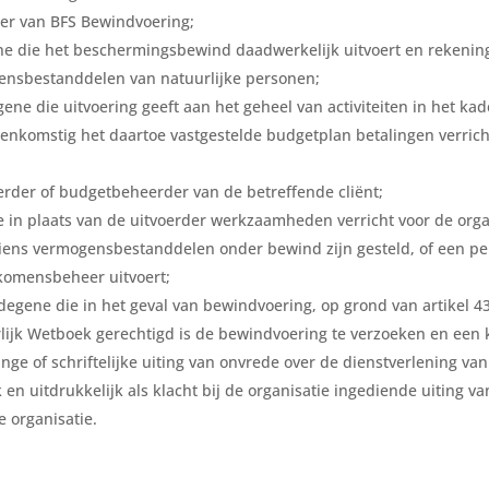
er van BFS Bewindvoering;
e die het beschermingsbewind daadwerkelijk uitvoert en rekenin
gensbestanddelen van natuurlijke personen;
ne die uitvoering geeft aan het geheel van activiteiten in het k
eenkomstig het daartoe vastgestelde budgetplan betalingen verric
rder of budgetbeheerder van de betreffende cliënt;
 in plaats van de uitvoerder werkzaamheden verricht voor de orga
wiens vermogensbestanddelen onder bewind zijn gesteld, of een pe
komensbeheer uitvoert;
 degene die in het geval van bewindvoering, op grond van artikel 4
lijk Wetboek gerechtigd is de bewindvoering te verzoeken en een k
ge of schriftelijke uiting van onvrede over de dienstverlening van
jk en uitdrukkelijk als klacht bij de organisatie ingediende uiting 
e organisatie.