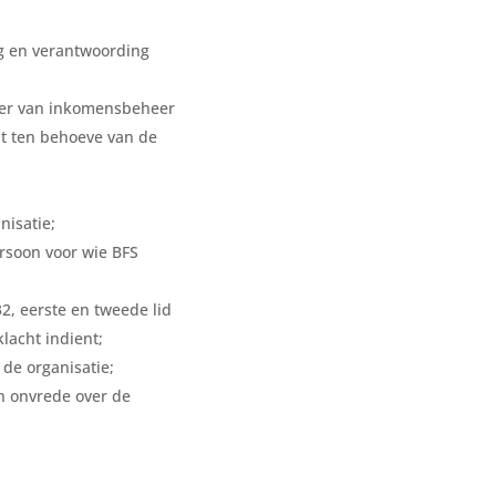
g en verantwoording
ader van inkomensbeheer
ht ten behoeve van de
nisatie;
rsoon voor wie BFS
32, eerste en tweede lid
lacht indient;
 de organisatie;
van onvrede over de