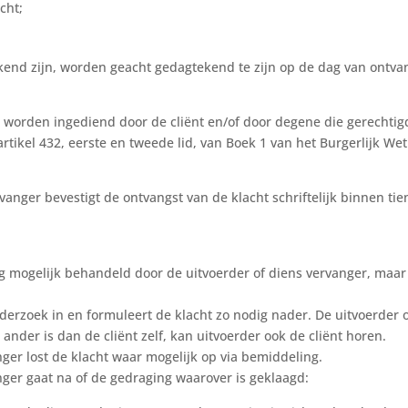
cht;
kend zijn, worden geacht gedagtekend te zijn op de dag van ontva
d worden ingediend door de cliënt en/of door degene die gerechtig
rtikel 432, eerste en tweede lid, van Boek 1 van het Burgerlijk We
rvanger bevestigt de ontvangst van de klacht schriftelijk binnen t
g mogelijk behandeld door de uitvoerder of diens vervanger, maar 
nderzoek in en formuleert de klacht zo nodig nader. De uitvoerder 
n ander is dan de cliënt zelf, kan uitvoerder ook de cliënt horen.
nger lost de klacht waar mogelijk op via bemiddeling.
nger gaat na of de gedraging waarover is geklaagd: