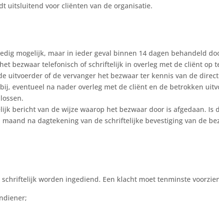
t uitsluitend voor cliënten van de organisatie.
dig mogelijk, maar in ieder geval binnen 14 dagen behandeld doo
et bezwaar telefonisch of schriftelijk in overleg met de cliënt op t
 de uitvoerder of de vervanger het bezwaar ter kennis van de direc
ij, eventueel na nader overleg met de cliënt en de betrokken uit
 lossen.
elijk bericht van de wijze waarop het bezwaar door is afgedaan. Is d
n maand na dagtekening van de schriftelijke bevestiging van de b
 schriftelijk worden ingediend. Een klacht moet tenminste voorzien
ndiener;