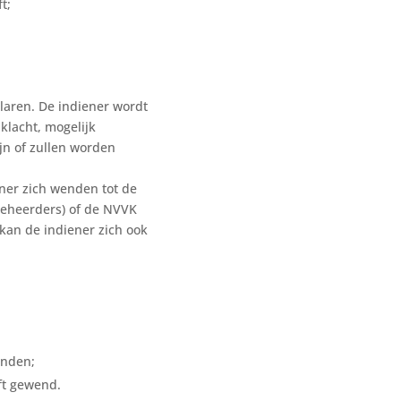
t;
klaren. De indiener wordt
klacht, mogelijk
n of zullen worden
ener zich wenden tot de
beheerders) of de NVVK
 kan de indiener zich ook
onden;
eft gewend.