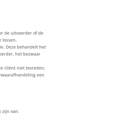
r de uitvoerder of de
e lossen.
tie. Deze behandelt het
voerder, het bezwaar
e cliënt niet tevreden,
ezwaarafhandeling een
 zijn van: