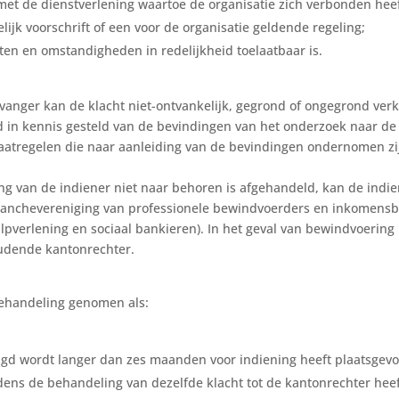
et de dienstverlening waartoe de organisatie zich verbonden heef
telijk voorschrift of een voor de organisatie geldende regeling;
iten en omstandigheden in redelijkheid toelaatbaar is.
rvanger kan de klacht niet-ontvankelijk, gegrond of ongegrond ver
rd in kennis gesteld van de bevindingen van het onderzoek naar de 
atregelen die naar aanleiding van de bevindingen ondernomen zij
ting van de indiener niet naar behoren is afgehandeld, kan de indi
ranchevereniging van professionele bewindvoerders en inkomens
lpverlening en sociaal bankieren). In het geval van bewindvoering
udende kantonrechter.
behandeling genomen als:
aagd wordt langer dan zes maanden voor indiening heeft plaatsgev
tijdens de behandeling van dezelfde klacht tot de kantonrechter he