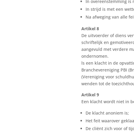
In overeenstemming is m
In strijd is met een wet
Na afweging van alle fe
Artikel 8
De uitvoerder of diens ve
schriftelijk en gemotivee
aangevuld met verdere ma
ondernomen.
ls een klacht in de opvat
Branchevereniging PBI (B
(Vereniging voor schuldhu
wenden tot de toezichtho
Artikel 9
Een klacht wordt niet in 
De klacht anoniem is;
Het feit waarover gekl
De cliënt zich voor of 