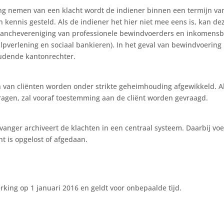
ing nemen van een klacht wordt de indiener binnen een termijn va
 in kennis gesteld. Als de indiener het hier niet mee eens is, kan d
ranchevereniging van professionele bewindvoerders en inkomens
lpverlening en sociaal bankieren). In het geval van bewindvoering
udende kantonrechter.
 van cliënten worden onder strikte geheimhouding afgewikkeld. Als
ragen, zal vooraf toestemming aan de cliënt worden gevraagd.
vanger archiveert de klachten in een centraal systeem. Daarbij voe
t is opgelost of afgedaan.
rking op 1 januari 2016 en geldt voor onbepaalde tijd.