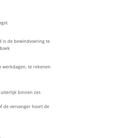
ngst.
d is de bewindvoering te
tboek
ien werkdagen, te rekenen
uiterlijk binnen zes
of de vervanger hoort de