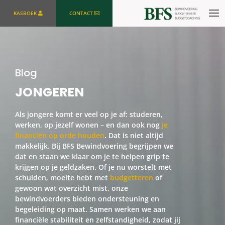
KASBOEK
CONTACT
Blog
JONGEREN
Als jongere komt er veel op je af: studeren,
werken, op jezelf wonen – en dan ook nog
je
financiën op orde houden
. Dat is niet altijd
makkelijk. Bij BFS Bewindvoering begrijpen we
dat en staan we klaar om je te helpen grip te
krijgen op je geldzaken. Of je nu worstelt met
schulden, moeite hebt met
budgetteren
of
gewoon wat overzicht mist, onze
bewindvoerders bieden ondersteuning en
begeleiding op maat. Samen werken we aan
financiële stabiliteit en zelfstandigheid, zodat jij