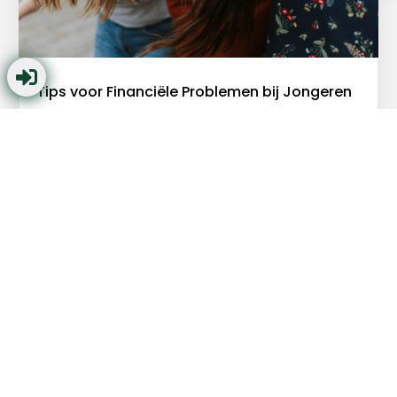

Tips voor Financiële Problemen bij Jongeren
Beschermingsbewind biedt een beschermend schild
tegen financiële problemen. Ontdek hoe BFS
Bewindvoering helpt bij inkomstenbeheer,
schuldenbeheer en budgettering voor een stabiele
financiële toekomst.
Lees meer
|
BEWINDVOERING
,
JONGEREN